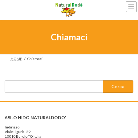
Salta
Vai
al
alla
contenuto
navigazione
Chiamaci
HOME
Chiamaci
Ricerca
per:
ASILO NIDO NATURALDODO'
Indirizzo
Viale Liguria, 29
10010 Burolo TO Italia