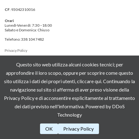
CF
: 93042310016
Orari
Lunedì-Venerdì: 7:30 –18:00
Sabato e Domenica: Chiuso
Telefono: 338 104 7482
Privacy Policy
Questo sito web utilizza alcuni cookies tecnici; per
Chiamaci
approfondire il loro scopo, oppure per scoprire come questo
Contatti
sito utilizza i dati dei propri utenti, cliccare
qui
. Continuando la
navigazione sul sito si afferma di aver preso visione della
Copyright © Naturaldodo.it All Rights Reserved.
Privacy Policy e di acconsentire esplicitamente al trattamento
Powered by
WordPress
&
Lightning Theme
di Vektor,Inc. technology.
dei dati previsto nell'informativa. Powered by
DDoS
Technology
OK
Privacy Policy